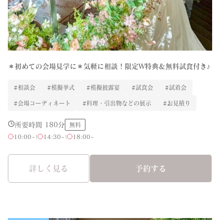
＊初めての会場見学に＊気軽に相談！限定W特典＆無料試食付き♪
#相談会
#模擬挙式
#模擬披露宴
#試食会
#試着会
#会場コーディネート
#料理・引出物などの展示
#お見積り
所要時間 180分
無料
10:00~
|
14:30~
|
18:00~
詳しく見る
予約する