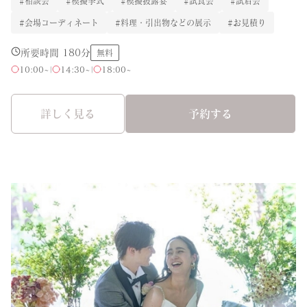
#相談会
#模擬挙式
#模擬披露宴
#試食会
#試着会
#会場コーディネート
#料理・引出物などの展示
#お見積り
所要時間 180分
無料
10:00~
|
14:30~
|
18:00~
詳しく見る
予約する