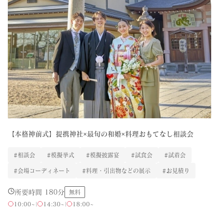
【本格神前式】提携神社×最旬の和婚×料理おもてなし相談会
#相談会
#模擬挙式
#模擬披露宴
#試食会
#試着会
#会場コーディネート
#料理・引出物などの展示
#お見積り
所要時間 180分
無料
10:00~
|
14:30~
|
18:00~