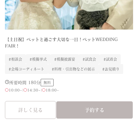
【土日祝】ペットと過ごす大切な一日！ペットWEDDING
FAIR！
#相談会
#模擬挙式
#模擬披露宴
#試食会
#試着会
#会場コーディネート
#料理・引出物などの展示
#お見積り
所要時間 180分
無料
10:00~
|
14:30~
|
18:00~
詳しく見る
予約する