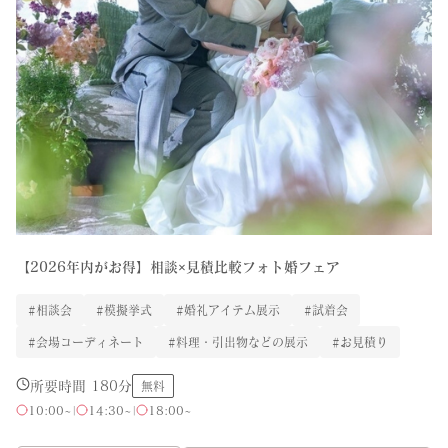
【2026年内がお得】相談×見積比較フォト婚フェア
#相談会
#模擬挙式
#婚礼アイテム展示
#試着会
#会場コーディネート
#料理・引出物などの展示
#お見積り
所要時間 180分
無料
10:00~
|
14:30~
|
18:00~