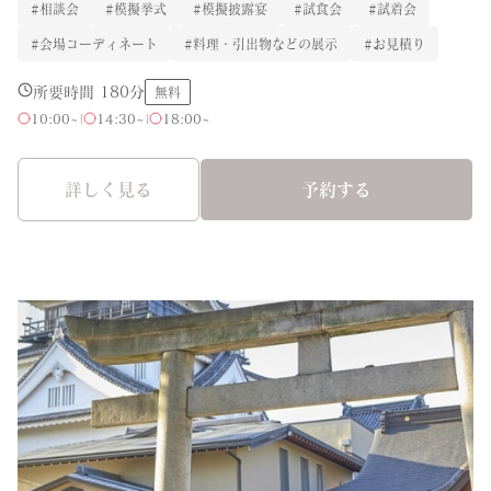
#相談会
#模擬挙式
#模擬披露宴
#試食会
#試着会
#会場コーディネート
#料理・引出物などの展示
#お見積り
所要時間 180分
無料
10:00~
|
14:30~
|
18:00~
詳しく見る
予約する