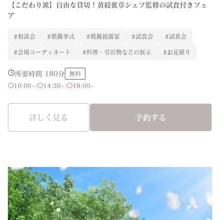
【こだわり派】自由な貸切！黄綬褒章シェフ監修の試食付きフェ
ア
#相談会
#模擬挙式
#模擬披露宴
#試食会
#試着会
#会場コーディネート
#料理・引出物などの展示
#お見積り
所要時間 180分
無料
10:00~
|
14:30~
|
18:00~
詳しく見る
予約する