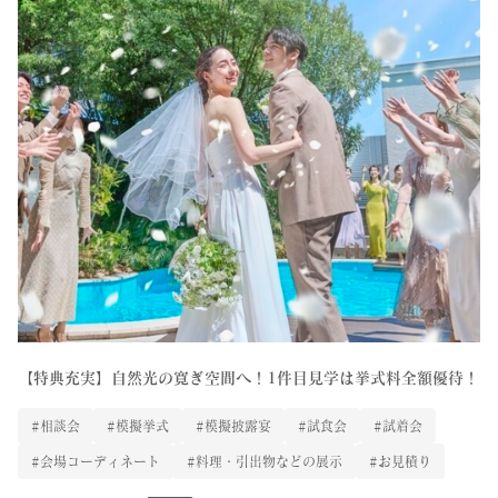
【特典充実】自然光の寛ぎ空間へ！1件目見学は挙式料全額優待！
#相談会
#模擬挙式
#模擬披露宴
#試食会
#試着会
#会場コーディネート
#料理・引出物などの展示
#お見積り