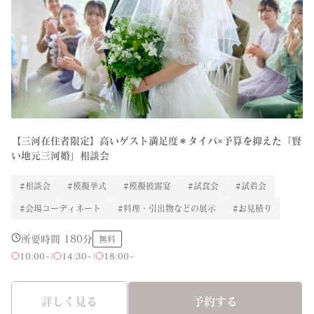
【三河在住者限定】高いゲスト満足度＊タイパ×予算を抑えた「賢
い地元三河婚」相談会
#相談会
#模擬挙式
#模擬披露宴
#試食会
#試着会
#会場コーディネート
#料理・引出物などの展示
#お見積り
所要時間 180分
無料
10:00~
|
14:30~
|
18:00~
詳しく見る
予約する