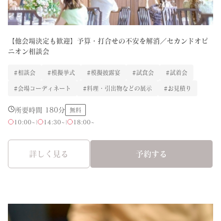
【他会場決定も歓迎】予算・打合せの不安を解消／セカンドオピ
ニオン相談会
#相談会
#模擬挙式
#模擬披露宴
#試食会
#試着会
#会場コーディネート
#料理・引出物などの展示
#お見積り
所要時間 180分
無料
10:00~
|
14:30~
|
18:00~
詳しく見る
予約する