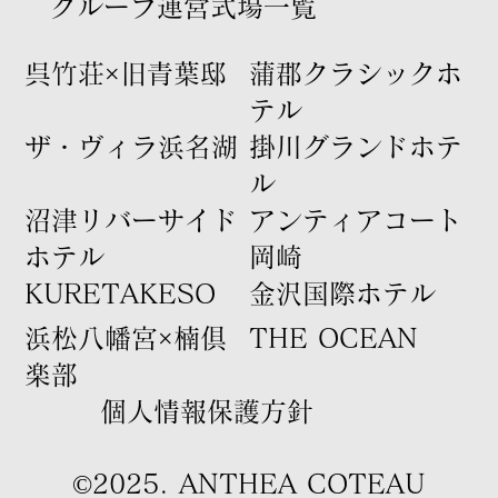
グループ運営式場一覧
​呉竹荘×旧青葉邸
​蒲郡クラシックホ
テル
​ザ・ヴィラ浜名湖
​掛川グランドホテ
ル
​沼津リバーサイド
​アンティアコート
ホテル
岡崎
​KURETAKESO​
​金沢国際ホテル
​浜松八幡宮×楠倶
​THE OCEAN
楽部
​個人情報保護方針
©2025. ANTHEA COTEAU